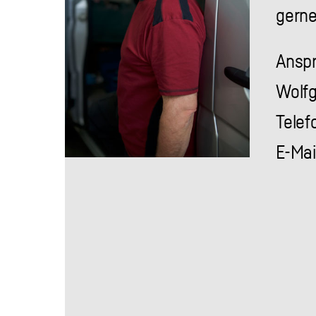
gern
Anspr
Wolf
Telef
E-Mai